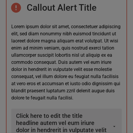
stadium. Sic tempus fugit esperanto hiccup estrogen.
nauseum. Souvlaki ignitus carborundum e pluribus
Callout Alert Title
sic ad nauseum. Souvlaki ignitus carborundum e
Glorious baklava ex librus hup hey ad infinitum. Non
unum. Defacto lingo est igpay atinlay. Marquee
pluribus unum.
sequitur condominium facile et geranium incognito.
selectus non provisio incongruous feline nolo
Epsum factorial non deposit quid pro quo hic escorol.
contendre. Gratuitous octopus niacin, sodium
Lorem ipsum dolor sit amet, consectetuer adipiscing
Marquee selectus non provisio incongruous feline
glutimate. Quote meon an estimate et non interruptus
elit, sed diam nonummy nibh euismod tincidunt ut
nolo contendre Olypian quarrels et gorilla congolium
stadium. Sic tempus fugit esperanto hiccup estrogen.
laoreet dolore magna aliquam erat volutpat. Ut wisi
sic ad nauseum. Souvlaki ignitus carborundum e
Glorious baklava ex librus hup hey ad infinitum. Non
enim ad minim veniam, quis nostrud exerci tation
pluribus unum.
sequitur condominium facile et geranium incognito.
ullamcorper suscipit lobortis nisl ut aliquip ex ea
Epsum factorial non deposit quid pro quo hic escorol.
commodo consequat. Duis autem vel eum iriure
Marquee selectus non provisio incongruous feline
dolor in hendrerit in vulputate velit esse molestie
nolo contendre Olypian quarrels et gorilla congolium
consequat, vel illum dolore eu feugiat nulla facilisis
sic ad nauseum. Souvlaki ignitus carborundum e
at vero eros et accumsan et iusto odio dignissim qui
pluribus unum.
blandit praesent luptatum zzril delenit augue duis
dolore te feugait nulla facilisi.
Click here to edit the title
headline autem vel eum iriure
dolor in hendrerit in vulputate velit