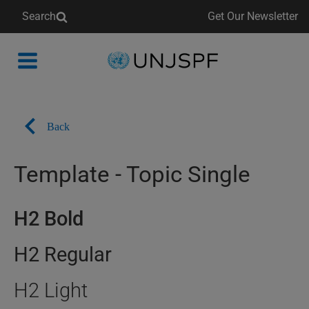
Search
Get Our Newsletter
Back
to
homepage
Back
Template - Topic Single
H2 Bold
H2 Regular
H2 Light