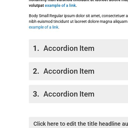
volutpat
example of a link
.
Body Small Regular ipsum dolor sit amet, consectetuer 
nibh euismod tincidunt ut laoreet dolore magna aliquam
example of a link
.
1.
Accordion Item
Lorem ipsum dolor sit amet, consectetue
2.
Accordion Item
sed diam nonummy nibh euismod tincid
dolore magna aliquam erat volutpat. Ut
minim veniam, quis nostrud exerci tati
Lorem ipsum dolor sit amet, consectetue
suscipit lobortis nisl ut aliquip ex ea
3.
Accordion Item
sed diam nonummy nibh euismod tincid
Duis autem vel eum iriure dolor in hendr
dolore magna aliquam erat volutpat. Ut
velit esse molestie consequat, vel illum
minim veniam, quis nostrud exerci tati
Lorem ipsum dolor sit amet, consectetue
nulla facilisis at vero eros et accumsan
suscipit lobortis nisl ut aliquip ex ea
sed diam nonummy nibh euismod tincid
dignissim qui blandit praesent luptatum
Duis autem vel eum iriure dolor in hendr
dolore magna aliquam erat volutpat. Ut
Click here to edit the title headline 
duis dolore te feugait nulla facilisi.
velit esse molestie consequat, vel illum