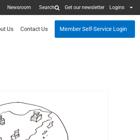
Newsroom
Search
Get our newsletter
Logins
ut Us
Contact Us
Member Self-Service Login