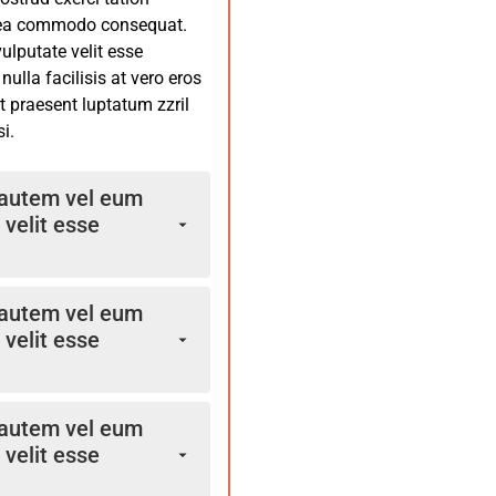
Olypian quarrels et gorilla
ex ea commodo consequat.
arborundum e pluribus
vulputate velit esse
nulla facilisis at vero eros
t praesent luptatum zzril
i.
e autem vel eum
 velit esse
 escorol. Olypian
e autem vel eum
. Souvlaki ignitus
 velit esse
est igpay atinlay.
eline nolo contendre.
e. Quote meon an
 escorol. Olypian
pus fugit esperanto
e autem vel eum
. Souvlaki ignitus
hup hey ad infinitum. Non
 velit esse
est igpay atinlay.
ognito. Epsum factorial
eline nolo contendre.