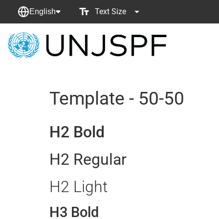
Text Size
English
Back
to
homepage
Template - 50-50
H2 Bold
H2 Regular
H2 Light
H3 Bold