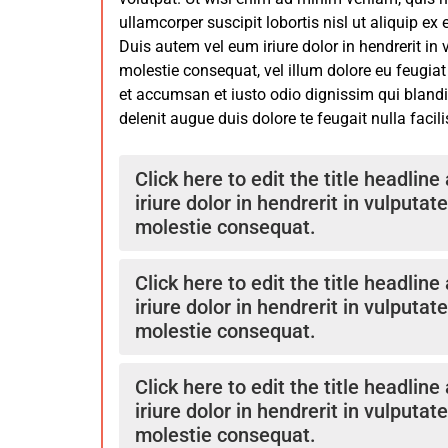
non provisio incongruous feline nolo contendre 
ullamcorper suscipit lobortis nisl ut aliquip 
congolium sic ad nauseum. Souvlaki ignitus c
Duis autem vel eum iriure dolor in hendrerit in 
unum.
molestie consequat, vel illum dolore eu feugiat 
et accumsan et iusto odio dignissim qui blandi
delenit augue duis dolore te feugait nulla facilis
Click here to edit the title headlin
iriure dolor in hendrerit in vulputate
molestie consequat.
Epsum factorial non deposit quid pro quo hic
Click here to edit the title headlin
quarrels et gorilla congolium sic ad nauseum
iriure dolor in hendrerit in vulputate
carborundum e pluribus unum. Defacto lingo 
molestie consequat.
Marquee selectus non provisio incongruous f
Gratuitous octopus niacin, sodium glutimat
Epsum factorial non deposit quid pro quo hic
estimate et non interruptus stadium. Sic tem
Click here to edit the title headlin
quarrels et gorilla congolium sic ad nauseum
hiccup estrogen. Glorious baklava ex librus 
iriure dolor in hendrerit in vulputate
carborundum e pluribus unum. Defacto lingo 
sequitur condominium facile et geranium inc
molestie consequat.
Marquee selectus non provisio incongruous f