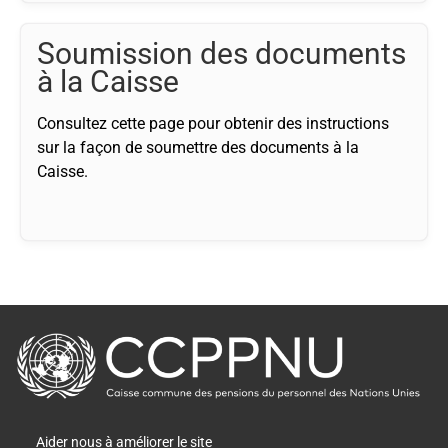
Soumission des documents
à la Caisse
Consultez cette page pour obtenir des instructions
sur la façon de soumettre des documents à la
Caisse.
retour
à
la
page
principale
Aider nous à améliorer le site