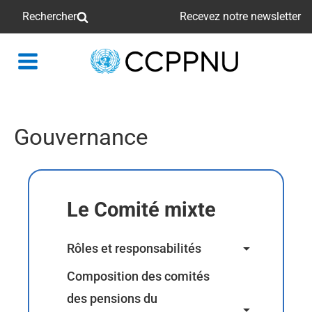
Rechercher
Recevez notre newsletter
retour
à
la
page
Gouvernance
principale
Le Comité mixte
Rôles et responsabilités
Le Comité mixte est un organe
Composition des comités
subsidiaire de l’Assemblée
des pensions du
générale à qui il fait rapport