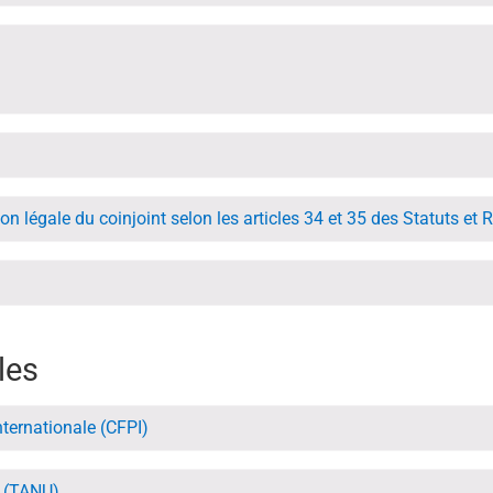
sion légale du coinjoint selon les articles 34 et 35 des Statuts e
les
nternationale (CFPI)
s (TANU)