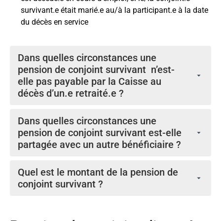
survivant.e était marié.e au/à la participant.e à la date
du décès en service
Dans quelles circonstances une
pension de conjoint survivant n’est-
elle pas payable par la Caisse au
décès d’un.e retraité.e ?
Une pension de réversion du conjoint survivant ne
Dans quelles circonstances une
peut pas être versée:
pension de conjoint survivant est-elle
si le/la retraité.e a cessé d‘être au service avant
partagée avec un autre bénéficiaire ?
le 1er avril 2001 et a opté pour une pension de
Si la Caisse établit, sur la base des pièces
retraite mensuelle différée ainsi qu’une somme
Quel est le montant de la pension de
justificatives fournies, qu’il y a deux ou plusieurs
en capital versée en une fois au titre de ce
conjoint survivant ?
conjoints.e.s survivants.e.s ayant droit à une
service.
prestation, la pension de survivant est divisée en
En général, le montant de la pension est équivalent à
si le mariage a eu lieu après la cessation de
parts égales entre ces conjoints.es. Toutefois, si la
la moitié de la prestation de retraite complète, de
service et qu’aucune pension de réversion n’a