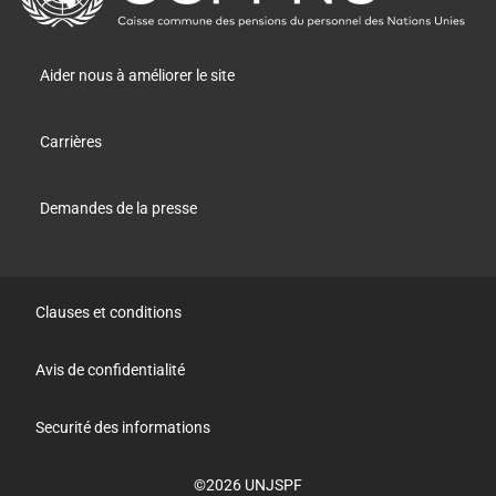
la
page
principale
Aider nous à améliorer le site
Carrières
Prestations de survivant
Demandes de la presse
Clauses et conditions
Avis de confidentialité
Securité des informations
Êtes-vous un/e survivant/e d'un/e bénéficiaire ou
©2026 UNJSPF