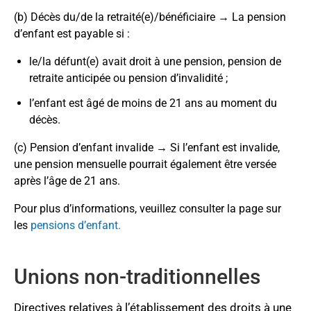
parent survivant, alors que le versement d’une
(b) Décès du/de la retraité(e)/bénéficiaire → La pension
pension pour un(e) sœur ou frère non-marié(e)
d’enfant est payable si :
s’arrête normalement quand l’intéressé(e) atteint 21
ans. Néanmoins, la pension peut être versée après
le/la défunt(e) avait droit à une pension, pension de
l’âge de 21 ans si la sœur ou le frère non-marié(e) est
retraite anticipée ou pension d’invalidité ;
considéré(e) par le CPP incapable, par blessure ou
l’enfant est âgé de moins de 21 ans au moment du
maladie, d’occuper un emploi rémunéré lui permettant
décès
.
de subvenir à ses besoins.
(c)
Pension d’enfant invalide → Si l’enfant est invalide,
une pension mensuelle pourrait également être versée
après l’âge de 21 ans.
Pour plus d’informations, veuillez consulter la page sur
les
pensions d’enfant.
Unions non-traditionnelles
Directives relatives à l’établissement des droits à une