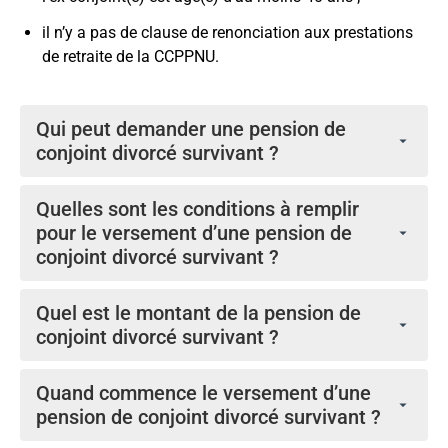
il n’y a pas de clause de renonciation aux prestations
de retraite de la CCPPNU.
Qui peut demander une pension de
conjoint divorcé survivant ?
L’ex-conjoint(e) d’un(e) participant(e) ou d’un(e)
Quelles sont les conditions à remplir
retraité(e) qui survit audit/à ladite participant(e) ou
pour le versement d’une pension de
retraité(e), peut demander une pension de conjoint
conjoint divorcé survivant ?
divorcé survivant.
Il y a quatre conditions qui doivent être remplies. Elles
Quel est le montant de la pension de
sont décrites dans l’article 35 bis(b) des Statuts de la
conjoint divorcé survivant ?
CCPPNU.
Si le/la participant(e) ou le/la retraité(e) a cessé d’être
Le participant a été marié à l'ex-conjoint
Quand commence le versement d’une
au service de l’Organisation avant le 1er avril 1999, la
pendant une période continue d'au moins dix
pension de conjoint divorcé survivant ?
pension de conjoint divorcé survivant est un montant
ans, au cours de laquelle des cotisations ont été
fixe (
cliquez ici pour voir les allocations forfaitaires
).