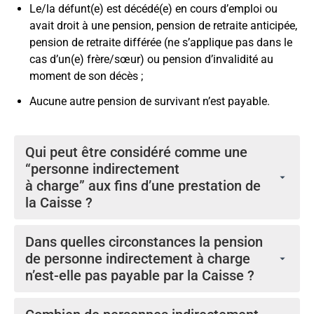
Le/la défunt(e) est décédé(e) en cours d’emploi ou
avait droit à une pension, pension de retraite anticipée,
pension de retraite différée (ne s’applique pas dans le
cas d’un(e) frère/sœur) ou pension d’invalidité au
moment de son décès ;
Aucune autre pension de survivant n’est payable.
Qui
peut être considéré comme une
“personne indirectement
à charge” aux fins d’une prestation de
la Caisse ?
Une personne indirectement à charge peut être la
Dans quelles circonstances la pension
mère, le père, le frère ou la sœur non-marié sous l’âge
de personne indirectement à charge
de 21 ans d’un participant/retraité, celle/ celui qui
n’est-elle pas payable par la Caisse ?
avait été à charge du participant/retraité pendant sa
période d’affiliation ou à partir de la date de cessation
Une pension de personne indirectement à charge ne
de service jusqu’à son décès. « À charge » signifie