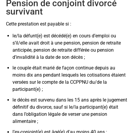
prestation de l’article 34 doit être partagée avec un.e
Pension de conjoint divorcé
retraite anticipée, ou d’invalidité payable à un(e)
été mise en place conformément à l’article 35
conjoint.e divorcé.e survivant.e (voir art. 35 bis), la
survivant
participant(e) ou à un(e) retraité(e). Dans le cas d’une
ter (voir plus d’informations ci-dessous).
répartition est proportionnelle à la durée de chaque
pension de retraite différée complète qui n’était pas
si aucune cotisation n'a été versée à la Caisse
mariage avec le/la participant.e.
Cette prestation est payable si :
encore en paiement, la pension de réversion du
pendant le mariage. Par exemple, si vous
conjoint survivant est équivalente à la moitié de la
décédez ou si vous vous séparez pendant un
le/la défunt(e) est décédé(e) en cours d’emploi ou
valeur (actuarielle) de la pension de retraite différée
SLWOP (et que vous n’avez pas cotisé pendant
s’il/elle avait droit à une pension, pension de retraite
complète au moment du décès du/de la retraité(e).
cette période), aucune prestation de conjoint
anticipée, pension de retraite différée ou pension
survivant ne sera payable à un.e conjoint.e
d’invalidité à la date de son décès ;
marié.e pendant la période de SLWOP.
le couple était marié de façon continue depuis au
moins dix ans pendant lesquels les cotisations étaient
versées sur le compte de la CCPPNU du/de la
participant(e) ;
le décès est survenu dans les 15 ans après le jugement
définitif du divorce, sauf si le/la participant(e) était
dans l’obligation légale de verser une pension
alimentaire ;
l’ex-conjoint(e) est âgé(e) d'au moins 40 ans ;