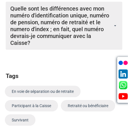
Quelle sont les différences avec mon
numéro d'identification unique, numéro
de pension, numéro de retraité et le
numero d'index ; en fait, quel numéro
devrais-je communiquer avec la
Caisse?
Par le passé, la Caisse de pension avait l’habitude
d’émettre un «Numéro de Pension» à six chiffres pour
chaque participant actif et un «Numéro de Retraite»
alphanumérique à cinq chiffres pour chaque retraité
Tags
ou bénéficiaire.
En août 2015, avec la mise en œuvre du nouveau
En voie de séparation ou de retraite
système IPAS, tous les membres figurant dans la
base de données de la Caisse, à savoir les
Participant à la Caisse
Retraité ou bénéficiaire
participants, retraités et autres bénéficiaires, se sont
vus attribuer un nouveau Numéro d’Identification
Survivant
Unique (UID) à neuf chiffres. Cette UID est un