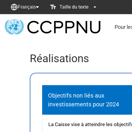
Taille du texte
Français
Pour le
retour
à
la
page
Réalisations
principale
Objectifs non liés aux
investissements pour 2024
La Caisse vise à atteindre les objecti