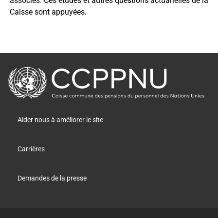
associés. Ces études et autres questions actuarielles de la
Caisse sont appuyées.
retour
à
la
page
principale
Aider nous à améliorer le site
Carrières
Demandes de la presse