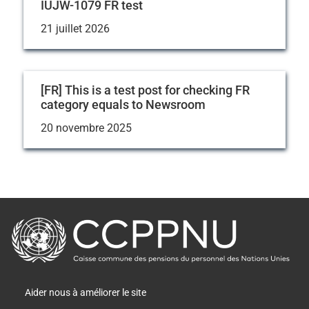
IUJW-1079 FR test
21 juillet 2026
[FR] This is a test post for checking FR
category equals to Newsroom
20 novembre 2025
retour
à
la
page
principale
Aider nous à améliorer le site