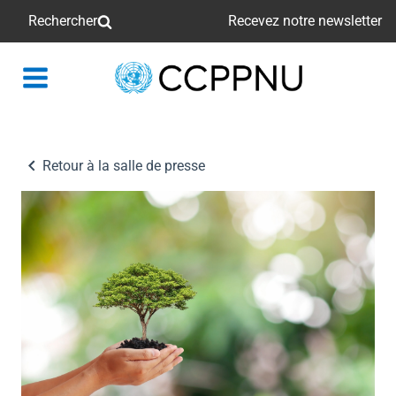
Rechercher
Recevez notre newsletter
retour
à
la
page
Retour à la salle de presse
principale