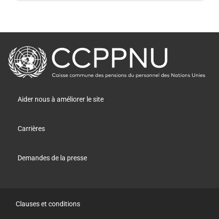
retour
à
la
page
principale
Aider nous à améliorer le site
Carrières
Demandes de la presse
Clauses et conditions