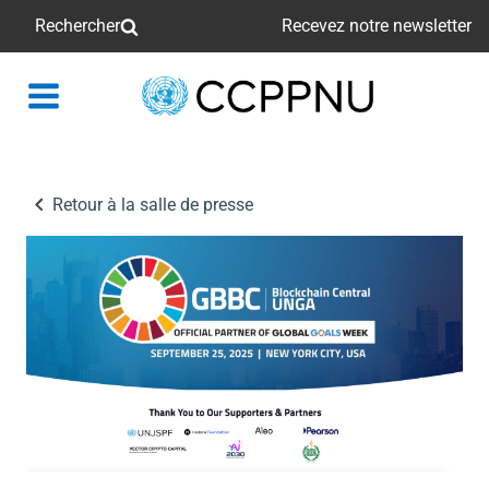
Rechercher
Recevez notre newsletter
retour
à
la
page
Retour à la salle de presse
principale