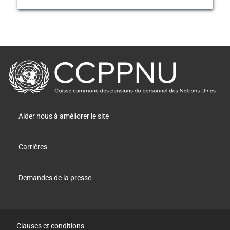
retour
à
la
page
principale
Aider nous à améliorer le site
Carrières
Demandes de la presse
Clauses et conditions