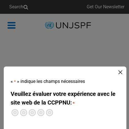
Search
Get Our Newsletter
Back
to
homepage
«
» indique les champs nécessaires
*
Veuillez évaluer votre expérience avec le
site web de la CCPPNU:
*
Terrible
Pas terrible
Neutre
Plutôt bien
Excellent